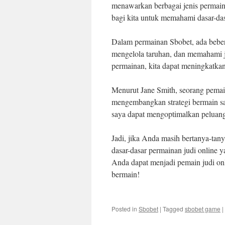
menawarkan berbagai jenis permain
bagi kita untuk memahami dasar-da
Dalam permainan Sbobet, ada beber
mengelola taruhan, dan memahami 
permainan, kita dapat meningkatka
Menurut Jane Smith, seorang pemain 
mengembangkan strategi bermain s
saya dapat mengoptimalkan peluang
Jadi, jika Anda masih bertanya-tan
dasar-dasar permainan judi online 
Anda dapat menjadi pemain judi on
bermain!
Posted in
Sbobet
|
Tagged
sbobet game
|