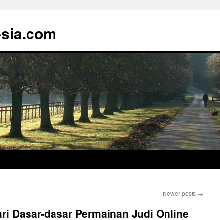
esia.com
Newer posts
→
ari Dasar-dasar Permainan Judi Online