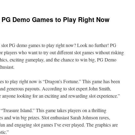
Rahasia
Bermain
Saba
ot PG Demo Games to Play Right Now
Game:
Tips
dan
Trik
untuk
st slot PG demo games to play right now? Look no further! PG
Menang
 players who want to try out different slot games without risking
hics, exciting gameplay, and the chance to win big, PG Demo
husiast.
 to play right now is “Dragon’s Fortune.” This game has been
and generous payouts. According to slot expert John Smith,
r anyone looking for an exciting and rewarding slot experience.”
reasure Island.” This game takes players on a thrilling
es and win big prizes. Slot enthusiast Sarah Johnson raves,
 fun and engaging slot games I’ve ever played. The graphics are
tic.”