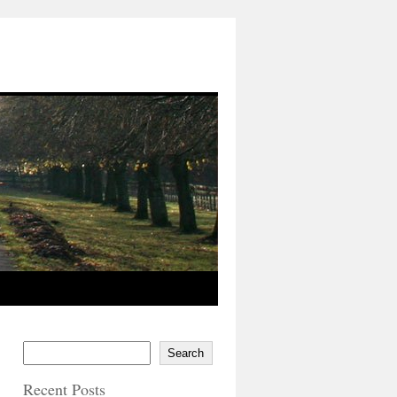
Search
Recent Posts