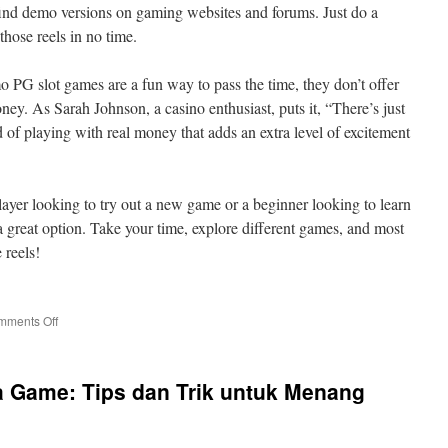
o find demo versions on gaming websites and forums. Just do a
those reels in no time.
mo PG slot games are a fun way to pass the time, they don’t offer
oney. As Sarah Johnson, a casino enthusiast, puts it, “There’s just
 of playing with real money that adds an extra level of excitement
layer looking to try out a new game or a beginner looking to learn
 great option. Take your time, explore different games, and most
 reels!
on
mments Off
The
Thrill
of
 Game: Tips dan Trik untuk Menang
the
Spin:
A
Guide