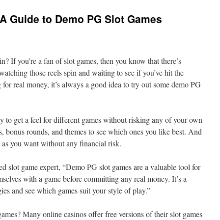
Itu
Sbobet?
n: A Guide to Demo PG Slot Games
Pelajari
Dasar-
dasar
Permainan
Judi
pin? If you’re a fan of slot games, then you know that there’s
Online
watching those reels spin and waiting to see if you’ve hit the
yang
Populer
ng for real money, it’s always a good idea to try out some demo PG
Ini
to get a feel for different games without risking any of your own
s, bonus rounds, and themes to see which ones you like best. And
 as you want without any financial risk.
d slot game expert, “Demo PG slot games are a valuable tool for
mselves with a game before committing any real money. It’s a
egies and see which games suit your style of play.”
mes? Many online casinos offer free versions of their slot games