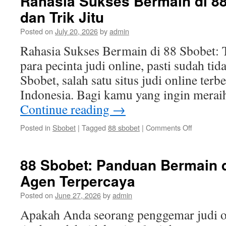
Rahasia Sukses Bermain di 88
dan Trik Jitu
Posted on
July 20, 2026
by
admin
Rahasia Sukses Bermain di 88 Sbobet: T
para pecinta judi online, pasti sudah ti
Sbobet, salah satu situs judi online terb
Indonesia. Bagi kamu yang ingin mera
Continue reading
→
on
Posted in
Sbobet
|
Tagged
88 sbobet
|
Comments Off
Rahasia
Sukses
Bermain
88 Sbobet: Panduan Bermain 
di
Agen Terpercaya
88
Sbobet:
Posted on
June 27, 2026
by
admin
Tips
dan
Apakah Anda seorang penggemar judi onl
Trik