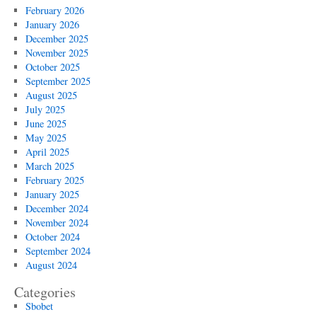
Besar
February 2026
January 2026
December 2025
November 2025
October 2025
September 2025
August 2025
July 2025
June 2025
May 2025
April 2025
March 2025
February 2025
January 2025
December 2024
November 2024
October 2024
September 2024
August 2024
Categories
Sbobet