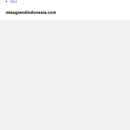
Slot
missgrandindonesia.com