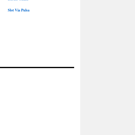
Slot Via Pulsa