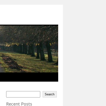
Search
Recent Posts