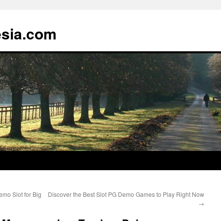
esia.com
emo Slot for Big
Discover the Best Slot PG Demo Games to Play Right Now
→