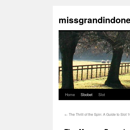
Skip
to
missgrandindon
content
Home
Sbobet
Slot
←
The Thrill of the Spin: A Guide to Slot