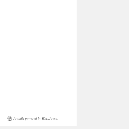
Proudly powered by WordPress.