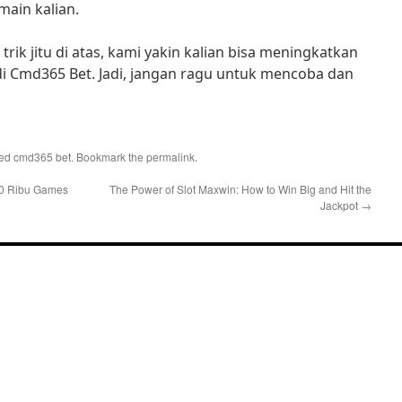
ain kalian.
ik jitu di atas, kami yakin kalian bisa meningkatkan
i Cmd365 Bet. Jadi, jangan ragu untuk mencoba dan
ged
cmd365 bet
. Bookmark the
permalink
.
 10 Ribu Games
The Power of Slot Maxwin: How to Win Big and Hit the
Jackpot
→