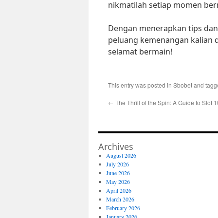
nikmatilah setiap momen berm
Dengan menerapkan tips dan tr
peluang kemenangan kalian d
selamat bermain!
This entry was posted in
Sbobet
and tag
←
The Thrill of the Spin: A Guide to Slot
Archives
August 2026
July 2026
June 2026
May 2026
April 2026
March 2026
February 2026
January 2026