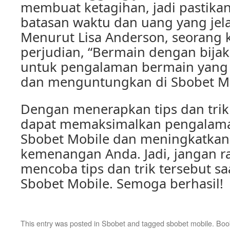
membuat ketagihan, jadi pastika
batasan waktu dan uang yang jela
Menurut Lisa Anderson, seorang 
perjudian, “Bermain dengan bijak
untuk pengalaman bermain yan
dan menguntungkan di Sbobet Mo
Dengan menerapkan tips dan trik 
dapat memaksimalkan pengalama
Sbobet Mobile dan meningkatkan
kemenangan Anda. Jadi, jangan r
mencoba tips dan trik tersebut s
Sbobet Mobile. Semoga berhasil!
This entry was posted in
Sbobet
and tagged
sbobet mobile
. Bo