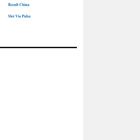
Result China
Slot Via Pulsa