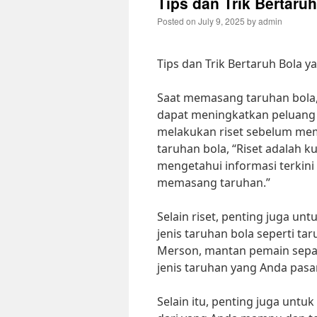
Tips dan Trik Bertaru
Posted on
July 9, 2025
by
admin
Tips dan Trik Bertaruh Bola y
Saat memasang taruhan bola, 
dapat meningkatkan peluang 
melakukan riset sebelum me
taruhan bola, “Riset adalah 
mengetahui informasi terkini
memasang taruhan.”
Selain riset, penting juga u
jenis taruhan bola seperti ta
Merson, mantan pemain sepak
jenis taruhan yang Anda pas
Selain itu, penting juga untu