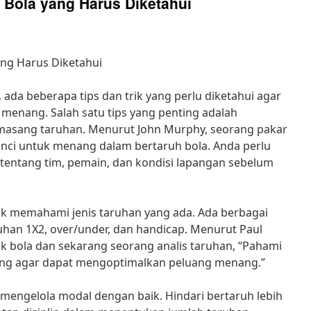
h Bola yang Harus Diketahui
ang Harus Diketahui
ada beberapa tips dan trik yang perlu diketahui agar
menang. Salah satu tips yang penting adalah
masang taruhan. Menurut John Murphy, seorang pakar
kunci untuk menang dalam bertaruh bola. Anda perlu
 tentang tim, pemain, dan kondisi lapangan sebelum
ntuk memahami jenis taruhan yang ada. Ada berbagai
ruhan 1X2, over/under, dan handicap. Menurut Paul
 bola dan sekarang seorang analis taruhan, “Pahami
ang agar dapat mengoptimalkan peluang menang.”
k mengelola modal dengan baik. Hindari bertaruh lebih