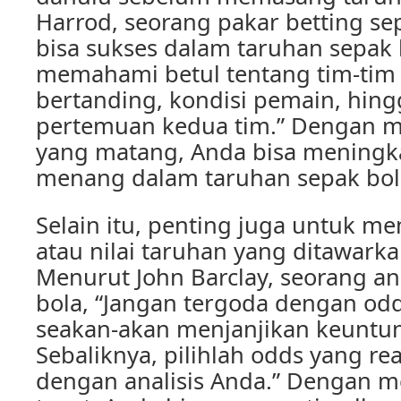
Harrod, seorang pakar betting se
bisa sukses dalam taruhan sepak 
memahami betul tentang tim-tim
bertanding, kondisi pemain, hing
pertemuan kedua tim.” Dengan m
yang matang, Anda bisa meningk
menang dalam taruhan sepak bol
Selain itu, penting juga untuk m
atau nilai taruhan yang ditawarka
Menurut John Barclay, seorang an
bola, “Jangan tergoda dengan odd
seakan-akan menjanjikan keuntun
Sebaliknya, pilihlah odds yang rea
dengan analisis Anda.” Dengan m