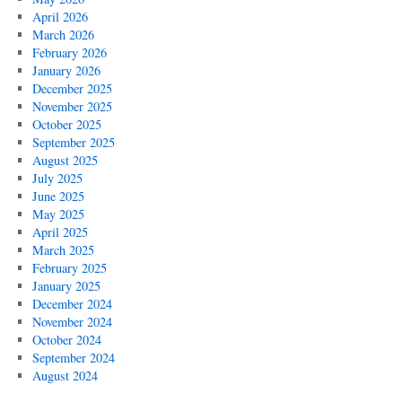
April 2026
March 2026
February 2026
January 2026
December 2025
November 2025
October 2025
September 2025
August 2025
July 2025
June 2025
May 2025
April 2025
March 2025
February 2025
January 2025
December 2024
November 2024
October 2024
September 2024
August 2024