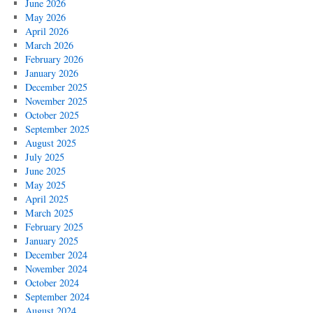
June 2026
May 2026
April 2026
March 2026
February 2026
January 2026
December 2025
November 2025
October 2025
September 2025
August 2025
July 2025
June 2025
May 2025
April 2025
March 2025
February 2025
January 2025
December 2024
November 2024
October 2024
September 2024
August 2024