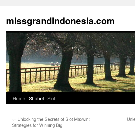
Skip
to
missgrandindonesia.com
content
Home
Sbobet
Slot
←
Unlocking the Secrets of Slot Maxwin:
Unl
Strategies for Winning Big