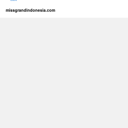
missgrandindonesia.com