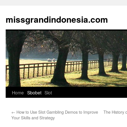
Skip
to
missgrandindonesia.com
content
Home
Sbobet
Slot
←
How to Use Slot Gambling Demos to Improve
The History 
Your Skills and Strategy