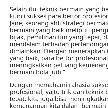
Selain itu, teknik bermain yang b
kunci sukses para bettor profesio
Jane, seorang ahli strategi bermai
bermain yang baik meliputi peng
bijak, pemilihan tim yang tepat, d
mendalam terhadap pertandinga
dimainkan. Dengan menerapkan 
yang baik, para bettor profesiona
meningkatkan peluang kemenan
bermain bola judi.”
Dengan memahami rahasia sukses
profesional, yaitu trik dan tekni
tepat, kita juga bisa meningkatk
kemenangan kita dalam bermain bo