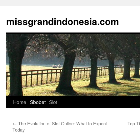
Skip
to
missgrandindonesia.com
content
Home
Sbobet
Slot
←
The Evolution of Slot Online: What to Expect
Top Ti
Today