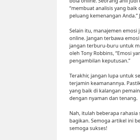
bola online. Seorang ahli jud
“membuat analisis yang baik 
peluang kemenangan Anda.” J
Selain itu, manajemen emosi 
online. Jangan terbawa emosi
jangan terburu-buru untuk m
oleh Tony Robbins, “Emosi ya
pengambilan keputusan.”
Terakhir, jangan lupa untuk se
terjamin keamanannya. Pastika
yang baik di kalangan pemain
dengan nyaman dan tenang.
Nah, itulah beberapa rahasia
bagikan. Semoga artikel ini
semoga sukses!