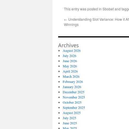
This entry was posted in
Sbobet
and tag
←
Understanding Slot Variance: How it Af
Winnings
Archives
August 2026
July 2026
June 2026
May 2026
April 2026
March 2026
February 2026
January 2026
December 2025
November 2025
October 2025
September 2025
August 2025
July 2025
June 2025
May 2025