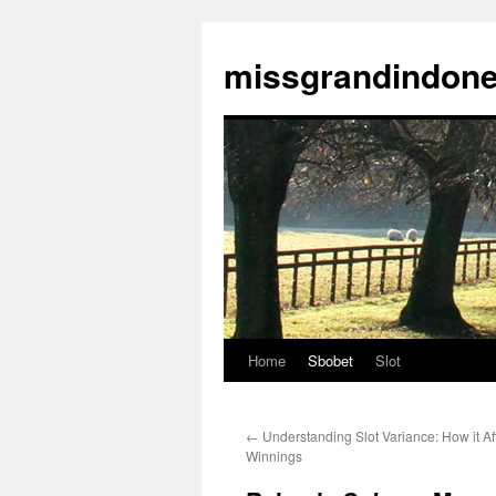
Skip
to
missgrandindon
content
Home
Sbobet
Slot
←
Understanding Slot Variance: How it Af
Winnings