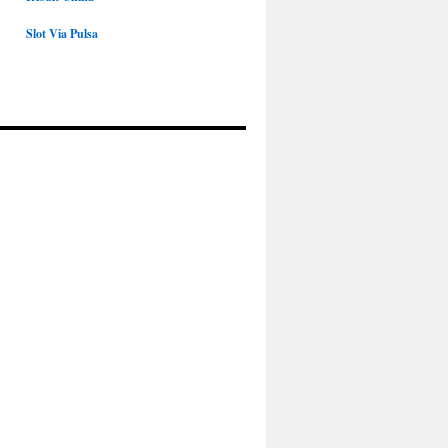
Slot Via Pulsa