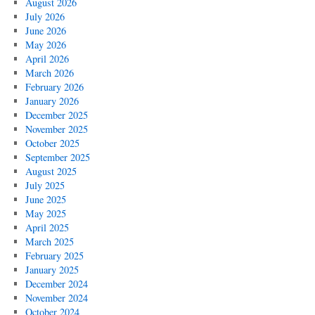
August 2026
July 2026
June 2026
May 2026
April 2026
March 2026
February 2026
January 2026
December 2025
November 2025
October 2025
September 2025
August 2025
July 2025
June 2025
May 2025
April 2025
March 2025
February 2025
January 2025
December 2024
November 2024
October 2024