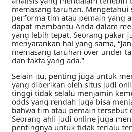
analisis yang mendalam terlebih
memasang taruhan. Mengetahui st
performa tim atau pemain yang a
dapat membantu Anda dalam me
yang lebih tepat. Seorang pakar j
menyarankan hal yang sama, “Ja
memasang taruhan over under ta
dan fakta yang ada.”
Selain itu, penting juga untuk m
yang diberikan oleh situs judi on
tinggi tidak selalu menjamin k
odds yang rendah juga bisa menj
bahwa tim atau pemain tersebut 
Seorang ahli judi online juga me
pentingnya untuk tidak terlalu t