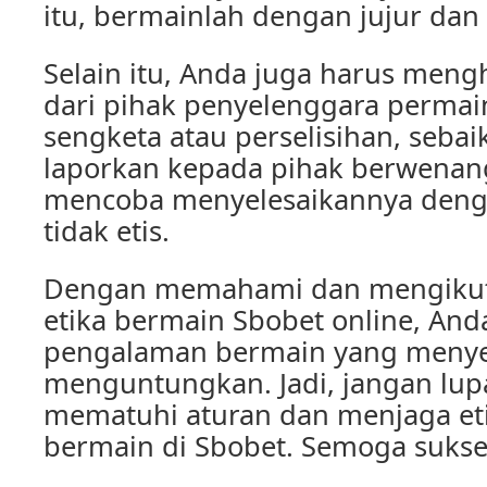
itu, bermainlah dengan jujur dan s
Selain itu, Anda juga harus men
dari pihak penyelenggara permaina
sengketa atau perselisihan, sebai
laporkan kepada pihak berwenan
mencoba menyelesaikannya denga
tidak etis.
Dengan memahami dan mengikuti
etika bermain Sbobet online, An
pengalaman bermain yang meny
menguntungkan. Jadi, jangan lupa
mematuhi aturan dan menjaga eti
bermain di Sbobet. Semoga sukse