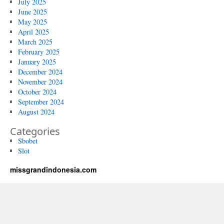
July 2025
June 2025
May 2025
April 2025
March 2025
February 2025
January 2025
December 2024
November 2024
October 2024
September 2024
August 2024
Categories
Sbobet
Slot
missgrandindonesia.com