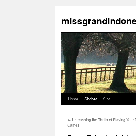
Skip
to
missgrandindon
content
Home
Sbobet
Slot
←
Unleashing the Thrills of Playing Your F
Games