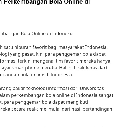
m Perkembangan Bola Online di
mbangan Bola Online di Indonesia
ah satu hiburan favorit bagi masyarakat Indonesia.
gi yang pesat, kini para penggemar bola dapat
rmasi terkini mengenai tim favorit mereka hanya
ayar smartphone mereka. Hal ini tidak lepas dari
bangan bola online di Indonesia.
ang pakar teknologi informasi dari Universitas
dalam perkembangan bola online di Indonesia sangat
et, para penggemar bola dapat mengikuti
ka secara real-time, mulai dari hasil pertandingan,