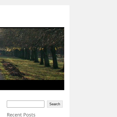
Search
Recent Posts