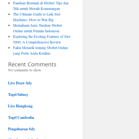
Panduan Bermain di Sbobet: Tips dan
Trik untuk Meraih Kemenangan
The Ultimate Guide to Link Slot
Machines: How to Win Big
Memahami Jenis Taruhan Sbobet
Online untuk Pemain Indonesia
Exploring the Exciting Features of Slot
5000: A Comprehensive Review
Fakta Menarik tentang Sbobet Online
yang Perlu Anda Ketahui
Recent Comments
No comments to show.
Live Draw Sdy
Togel Sidney
Live Hongkong
Togel Cambodia
Pengeluaran Sdy