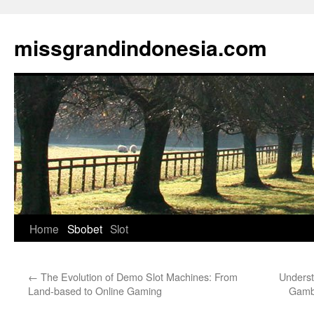
Skip
to
missgrandindonesia.com
content
Home
Sbobet
Slot
←
The Evolution of Demo Slot Machines: From
Underst
Land-based to Online Gaming
Gamb