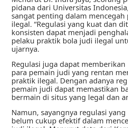
pidana dari Universitas Indonesia
sangat penting dalam mencegah p
ilegal. “Regulasi yang kuat dan d
konsisten dapat menjadi penghal
pelaku praktik bola judi ilegal un
ujarnya.
Regulasi juga dapat memberikan 
para pemain judi yang rentan me
praktik ilegal. Dengan adanya regu
pemain judi dapat memastikan 
bermain di situs yang legal dan 
Namun, sayangnya regulasi yang a
belum cukup efektif dalam mence