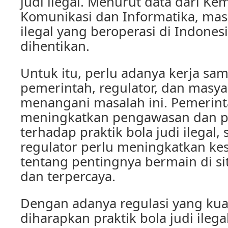
judi ilegal. Menurut data dari Ke
Komunikasi dan Informatika, masi
ilegal yang beroperasi di Indonesi
dihentikan.
Untuk itu, perlu adanya kerja sa
pemerintah, regulator, dan masy
menangani masalah ini. Pemerint
meningkatkan pengawasan dan 
terhadap praktik bola judi ilegal,
regulator perlu meningkatkan ke
tentang pentingnya bermain di sit
dan terpercaya.
Dengan adanya regulasi yang kuat
diharapkan praktik bola judi ilega