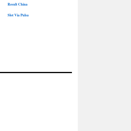
Result China
Slot Via Pulsa