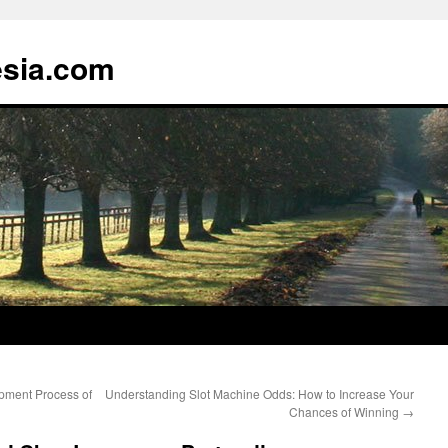
esia.com
pment Process of
Understanding Slot Machine Odds: How to Increase Your
Chances of Winning
→