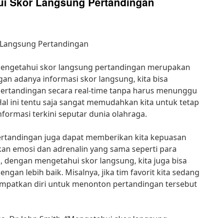
ui Skor Langsung Pertandingan
 Langsung Pertandingan
 mengetahui skor langsung pertandingan merupakan
gan adanya informasi skor langsung, kita bisa
rtandingan secara real-time tanpa harus menunggu
Hal ini tentu saja sangat memudahkan kita untuk tetap
formasi terkini seputar dunia olahraga.
rtandingan juga dapat memberikan kita kepuasan
akan emosi dan adrenalin yang sama seperti para
u, dengan mengetahui skor langsung, kita juga bisa
ngan lebih baik. Misalnya, jika tim favorit kita sedang
empatkan diri untuk menonton pertandingan tersebut