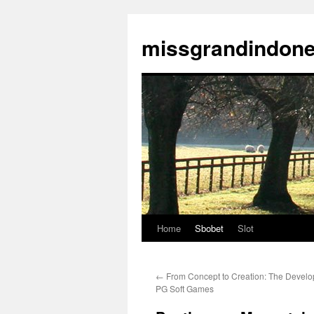
Skip
to
missgrandindon
content
Home
Sbobet
Slot
←
From Concept to Creation: The Develo
PG Soft Games