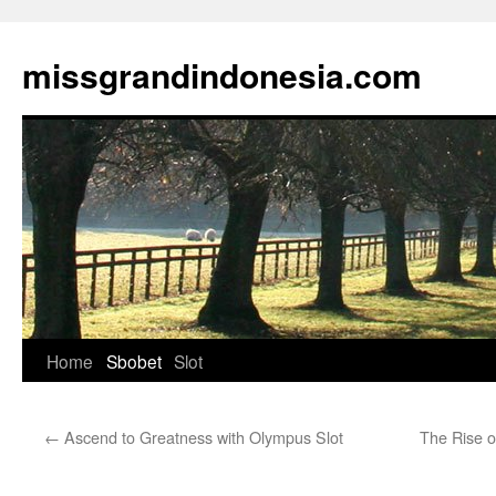
Skip
to
missgrandindonesia.com
content
Home
Sbobet
Slot
←
Ascend to Greatness with Olympus Slot
The Rise o