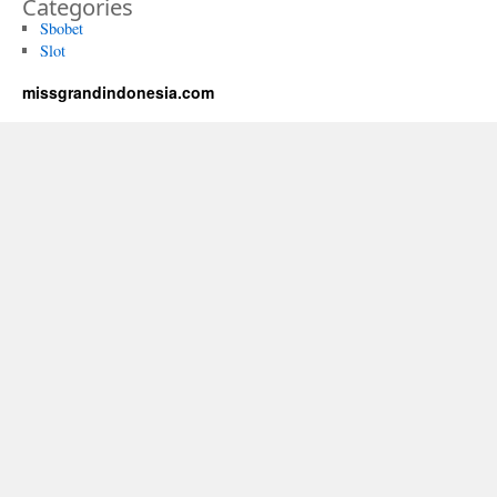
Categories
Sbobet
Slot
missgrandindonesia.com