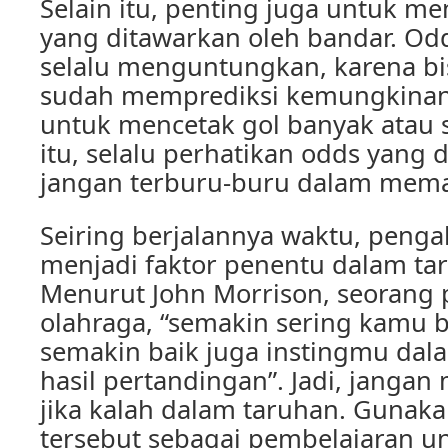
Selain itu, penting juga untuk m
yang ditawarkan oleh bandar. Odd
selalu menguntungkan, karena bi
sudah memprediksi kemungkinan 
untuk mencetak gol banyak atau s
itu, selalu perhatikan odds yang 
jangan terburu-buru dalam mema
Seiring berjalannya waktu, peng
menjadi faktor penentu dalam tar
Menurut John Morrison, seorang 
olahraga, “semakin sering kamu 
semakin baik juga instingmu da
hasil pertandingan”. Jadi, janga
jika kalah dalam taruhan. Gunak
tersebut sebagai pembelajaran 