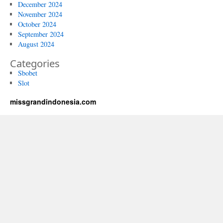
December 2024
November 2024
October 2024
September 2024
August 2024
Categories
Sbobet
Slot
missgrandindonesia.com