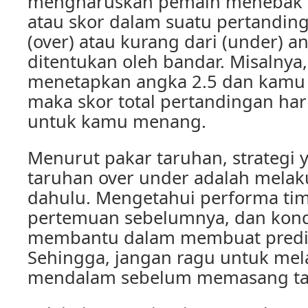
mengharuskan pemain menebak a
atau skor dalam suatu pertandin
(over) atau kurang dari (under) a
ditentukan oleh bandar. Misalnya,
menetapkan angka 2.5 dan kamu 
maka skor total pertandingan haru
untuk kamu menang.
Menurut pakar taruhan, strategi 
taruhan over under adalah melaku
dahulu. Mengetahui performa tim, 
pertemuan sebelumnya, dan kond
membantu dalam membuat predik
Sehingga, jangan ragu untuk mel
mendalam sebelum memasang ta