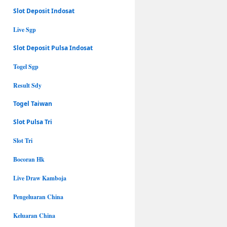
Slot Deposit Indosat
Live Sgp
Slot Deposit Pulsa Indosat
Togel Sgp
Result Sdy
Togel Taiwan
Slot Pulsa Tri
Slot Tri
Bocoran Hk
Live Draw Kamboja
Pengeluaran China
Keluaran China