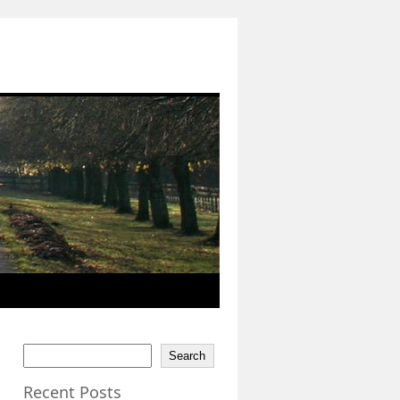
Search
Recent Posts