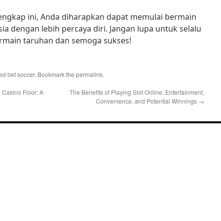
ngkap ini, Anda diharapkan dapat memulai bermain
ia dengan lebih percaya diri. Jangan lupa untuk selalu
rmain taruhan dan semoga sukses!
ged
bet soccer
. Bookmark the
permalink
.
 Casino Floor: A
The Benefits of Playing Slot Online: Entertainment,
Convenience, and Potential Winnings
→