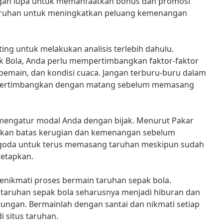
ngan lupa untuk memanfaatkan bonus dan promosi
taruhan untuk meningkatkan peluang kemenangan
ng untuk melakukan analisis terlebih dahulu.
k Bola, Anda perlu mempertimbangkan faktor-faktor
 pemain, dan kondisi cuaca. Jangan terburu-buru dalam
 pertimbangkan dengan matang sebelum memasang
k mengatur modal Anda dengan bijak. Menurut Pakar
pkan batas kerugian dan kemenangan sebelum
rgoda untuk terus memasang taruhan meskipun sudah
tetapkan.
menikmati proses bermain taruhan sepak bola.
 taruhan sepak bola seharusnya menjadi hiburan dan
ungan. Bermainlah dengan santai dan nikmati setiap
 situs taruhan.