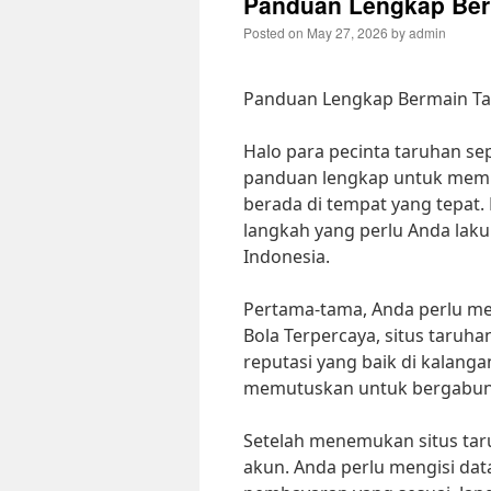
Panduan Lengkap Berm
Posted on
May 27, 2026
by
admin
Panduan Lengkap Bermain Tar
Halo para pecinta taruhan se
panduan lengkap untuk memul
berada di tempat yang tepat.
langkah yang perlu Anda laku
Indonesia.
Pertama-tama, Anda perlu me
Bola Terpercaya, situs taruha
reputasi yang baik di kalang
memutuskan untuk bergabung 
Setelah menemukan situs tar
akun. Anda perlu mengisi da