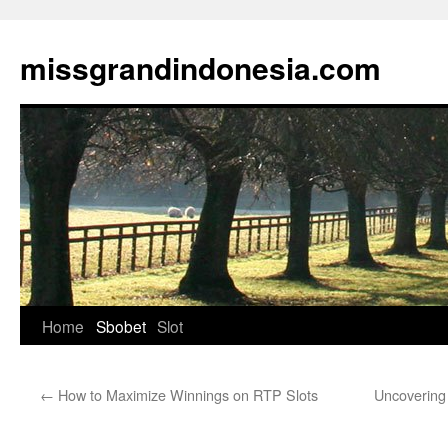
Skip
to
missgrandindonesia.com
content
Home
Sbobet
Slot
←
How to Maximize Winnings on RTP Slots
Uncovering 