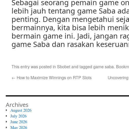
Sebagai seorang pemain game on
lebih jauh tentang game Saba ada
penting. Dengan mengetahui seja
bermainnya, kita bisa lebih men
bermain game ini. Jadi, jangan 
game Saba dan rasakan keseruann
This entry was posted in
Sbobet
and tagged
game saba
. Bookm
←
How to Maximize Winnings on RTP Slots
Uncovering 
Archives
August 2026
July 2026
June 2026
May 2026