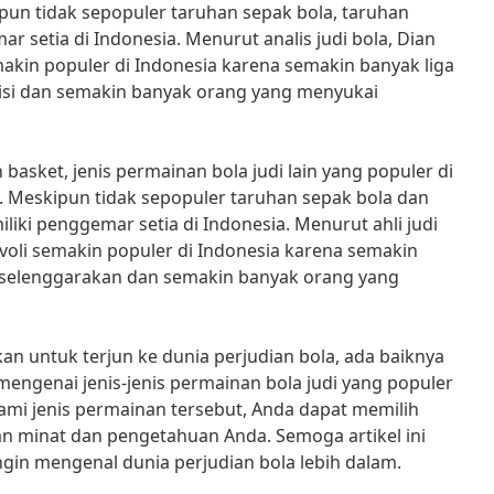
pun tidak sepopuler taruhan sepak bola, taruhan
r setia di Indonesia. Menurut analis judi bola, Dian
akin populer di Indonesia karena semakin banyak liga
evisi dan semakin banyak orang yang menyukai
 basket, jenis permainan bola judi lain yang populer di
i. Meskipun tidak sepopuler taruhan sepak bola dan
iliki penggemar setia di Indonesia. Menurut ahli judi
 voli semakin populer di Indonesia karena semakin
iselenggarakan dan semakin banyak orang yang
n untuk terjun ke dunia perjudian bola, ada baiknya
engenai jenis-jenis permainan bola judi yang populer
mi jenis permainan tersebut, Anda dapat memilih
n minat dan pengetahuan Anda. Semoga artikel ini
gin mengenal dunia perjudian bola lebih dalam.