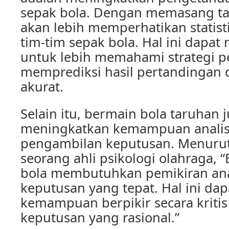
sepak bola. Dengan memasang t
akan lebih memperhatikan statist
tim-tim sepak bola. Hal ini dap
untuk lebih memahami strategi 
memprediksi hasil pertandingan 
akurat.
Selain itu, bermain bola taruhan 
meningkatkan kemampuan analis
pengambilan keputusan. Menurut
seorang ahli psikologi olahraga,
bola membutuhkan pemikiran anal
keputusan yang tepat. Hal ini dap
kemampuan berpikir secara krit
keputusan yang rasional.”