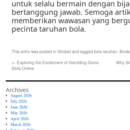
untuk selalu bermain dengan bij
bertanggung jawab. Semoga artike
memberikan wawasan yang bergu
pecinta taruhan bola.
This entry was posted in
Sbobet
and tagged
bola taruhan
. Book
←
Exploring the Excitement of Gambling Demo
Why Slo
Slots Online
Archives
August 2026
July 2026
June 2026
May 2026
April 2026
March 2026