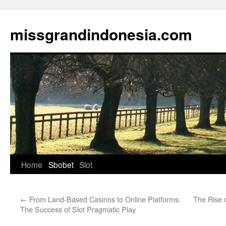
Skip
to
missgrandindonesia.com
content
Home
Sbobet
Slot
←
From Land-Based Casinos to Online Platforms:
The Rise 
The Success of Slot Pragmatic Play