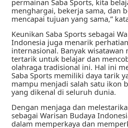
permainan Saba Sports, kita belaj
menghargai, bekerja sama, dan b
mencapai tujuan yang sama,” kat
Keunikan Saba Sports sebagai Wa
Indonesia juga menarik perhatia
internasional. Banyak wisatawan
tertarik untuk belajar dan menc
olahraga tradisional ini. Hal ini
Saba Sports memiliki daya tarik 
mampu menjadi salah satu ikon 
yang dikenal di seluruh dunia.
Dengan menjaga dan melestarika
sebagai Warisan Budaya Indonesia,
dalam memperkaya dan memperku