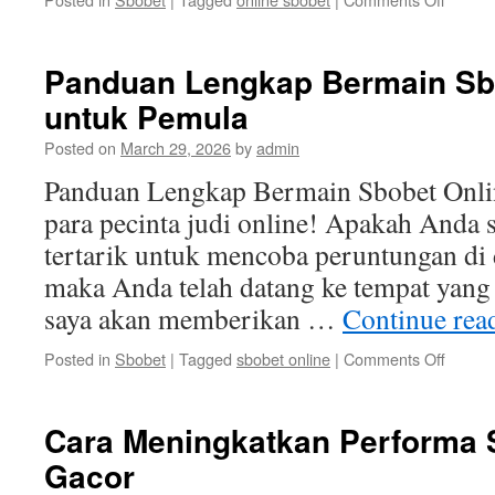
Strateg
Jitu
Menan
Panduan Lengkap Bermain Sb
Berma
untuk Pemula
Sbobet
Online
Posted on
March 29, 2026
by
admin
di
Indone
Panduan Lengkap Bermain Sbobet Onli
para pecinta judi online! Apakah Anda
tertarik untuk mencoba peruntungan di 
maka Anda telah datang ke tempat yang te
saya akan memberikan …
Continue rea
on
Posted in
Sbobet
|
Tagged
sbobet online
|
Comments Off
Pandu
Lengk
Berma
Cara Meningkatkan Performa
Sbobet
Gacor
Online
untuk