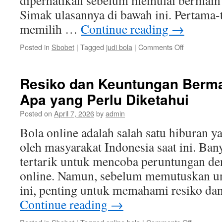
diperhatikan sebelum memulai bermain 
Simak ulasannya di bawah ini. Pertama-
memilih …
Continue reading
→
on
Posted in
Sbobet
|
Tagged
judi bola
|
Comments Off
Apa
yang
Harus
Resiko dan Keuntungan Berma
Diperhatika
Apa yang Perlu Diketahui
Sebelum
Memulai
Posted on
April 7, 2026
by
admin
Bermain
Judi
Bola online adalah salah satu hiburan y
Bola
oleh masyarakat Indonesia saat ini. Ba
Online?
tertarik untuk mencoba peruntungan de
online. Namun, sebelum memutuskan un
ini, penting untuk memahami resiko d
Continue reading
→
on