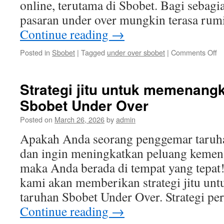
online, terutama di Sbobet. Bagi seba
pasaran under over mungkin terasa ru
Continue reading
→
o
Posted in
Sbobet
|
Tagged
under over sbobet
|
Comments Off
C
M
P
Strategi jitu untuk memenang
U
Sbobet Under Over
O
di
Posted on
March 26, 2026
by
admin
S
Apakah Anda seorang penggemar taruh
dan ingin meningkatkan peluang kemen
maka Anda berada di tempat yang tepat! 
kami akan memberikan strategi jitu u
taruhan Sbobet Under Over. Strategi p
Continue reading
→