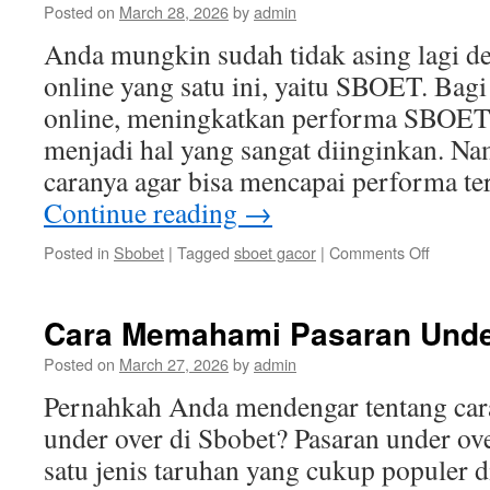
Posted on
March 28, 2026
by
admin
Pemul
Anda mungkin sudah tidak asing lagi d
online yang satu ini, yaitu SBOET. Bagi
online, meningkatkan performa SBOET 
menjadi hal yang sangat diinginkan. N
caranya agar bisa mencapai performa t
Continue reading
→
on
Posted in
Sbobet
|
Tagged
sboet gacor
|
Comments Off
Cara
Meningk
Perform
Cara Memahami Pasaran Under
SBOET
Agar
Posted on
March 27, 2026
by
admin
Gacor
Pernahkah Anda mendengar tentang ca
under over di Sbobet? Pasaran under ov
satu jenis taruhan yang cukup populer d