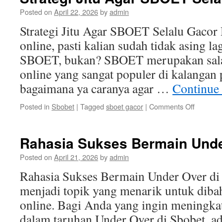
Berma
Sbobet
Posted on
April 22, 2026
by
admin
Online
Strategi Jitu Agar SBOET Selalu Gacor 
di
Indone
online, pasti kalian sudah tidak asing la
SBOET, bukan? SBOET merupakan salah
online yang sangat populer di kalangan 
bagaimana ya caranya agar …
Continue
on
Posted in
Sbobet
|
Tagged
sboet gacor
|
Comments Off
Strategi
Jitu
Agar
Rahasia Sukses Bermain Unde
SBOET
Selalu
Posted on
April 21, 2026
by
admin
Gacor
Rahasia Sukses Bermain Under Over di
menjadi topik yang menarik untuk dibah
online. Bagi Anda yang ingin meningk
dalam taruhan Under Over di Sbobet, ad