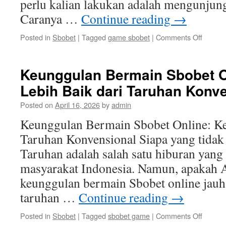
perlu kalian lakukan adalah mengunjung
Caranya …
Continue reading
→
on
Posted in
Sbobet
|
Tagged
game sbobet
|
Comments Off
Langka
langka
mudah
Keunggulan Bermain Sbobet O
untuk
Lebih Baik dari Taruhan Konv
mendaf
akun
Posted on
April 16, 2026
by
admin
game
Sbobet
Keunggulan Bermain Sbobet Online: Ke
Taruhan Konvensional Siapa yang tidak
Taruhan adalah salah satu hiburan yang
masyarakat Indonesia. Namun, apakah 
keunggulan bermain Sbobet online jauh 
taruhan …
Continue reading
→
on
Posted in
Sbobet
|
Tagged
sbobet game
|
Comments Off
Keungg