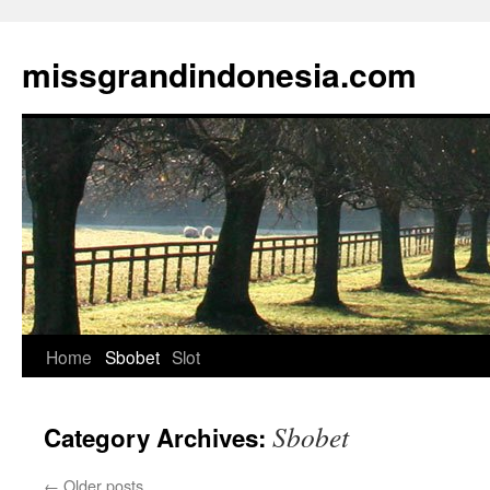
Skip
to
missgrandindonesia.com
content
Home
Sbobet
Slot
Sbobet
Category Archives:
←
Older posts