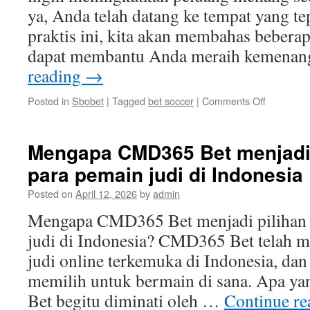
ya, Anda telah datang ke tempat yang t
praktis ini, kita akan membahas beberap
dapat membantu Anda meraih kemena
reading
→
on
Posted in
Sbobet
|
Tagged
bet soccer
|
Comments Off
Panduan
Praktis
untuk
Mengapa CMD365 Bet menjadi p
Menang
para pemain judi di Indonesia
Taruhan
Sepak
Posted on
April 12, 2026
by
admin
Bola
secara
Mengapa CMD365 Bet menjadi pilihan f
Konsisten
judi di Indonesia? CMD365 Bet telah me
judi online terkemuka di Indonesia, da
memilih untuk bermain di sana. Apa
Bet begitu diminati oleh …
Continue r