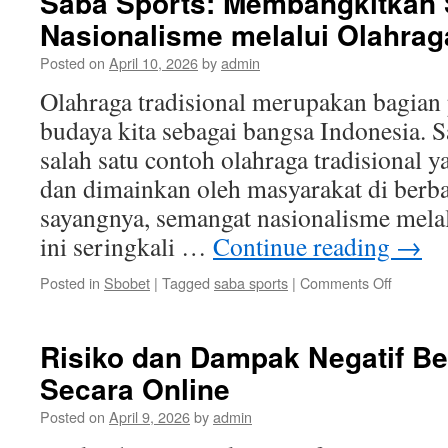
Saba Sports: Membangkitkan
Bisa
Nasionalisme melalui Olahrag
Menjadi
Pilihan
Posted on
April 10, 2026
by
admin
Karir
yang
Olahraga tradisional merupakan bagian 
Menjanji
budaya kita sebagai bangsa Indonesia. 
salah satu contoh olahraga tradisional y
dan dimainkan oleh masyarakat di berb
sayangnya, semangat nasionalisme melal
ini seringkali …
Continue reading
→
on
Posted in
Sbobet
|
Tagged
saba sports
|
Comments Off
Saba
Sports:
Membang
Risiko dan Dampak Negatif Be
Semang
Secara Online
Nasional
melalui
Posted on
April 9, 2026
by
admin
Olahrag
Tradision