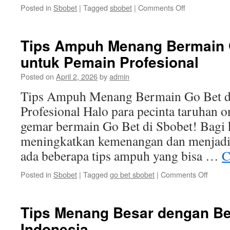
on
Posted in
Sbobet
|
Tagged
sbobet
|
Comments Off
Menikmati
Taruhan
Olahraga
Tips Ampuh Menang Bermain G
di
untuk Pemain Profesional
Sbobet:
Berbagai
Posted on
April 2, 2026
by
admin
Pilihan
Game
Tips Ampuh Menang Bermain Go Bet di
Menarik
Profesional Halo para pecinta taruhan 
gemar bermain Go Bet di Sbobet! Bagi 
meningkatkan kemenangan dan menjadi 
ada beberapa tips ampuh yang bisa …
C
on
Posted in
Sbobet
|
Tagged
go bet sbobet
|
Comments Off
Tips
Ampu
Menan
Tips Menang Besar dengan Be
Berma
Indonesia
Go