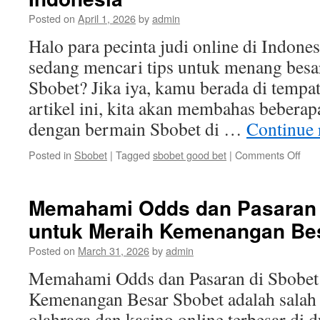
Bet
Posted on
April 1, 2026
by
admin
di
Sbobe
Halo para pecinta judi online di Indones
untuk
sedang mencari tips untuk menang bes
Pemai
Profes
Sbobet? Jika iya, kamu berada di tempa
artikel ini, kita akan membahas beberap
dengan bermain Sbobet di …
Continue 
on
Posted in
Sbobet
|
Tagged
sbobet good bet
|
Comments Off
Tips
Men
Bes
Memahami Odds dan Pasaran d
den
untuk Meraih Kemenangan Be
Ber
Sbo
Posted on
March 31, 2026
by
admin
di
Indo
Memahami Odds dan Pasaran di Sbobet
Kemenangan Besar Sbobet adalah salah 
olahraga dan kasino online terbesar di d