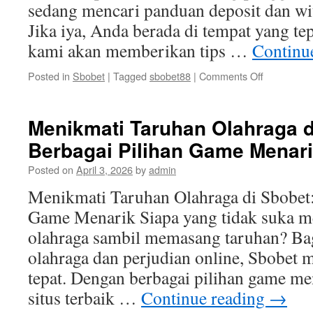
sedang mencari panduan deposit dan wi
Jika iya, Anda berada di tempat yang tep
kami akan memberikan tips …
Continu
on
Posted in
Sbobet
|
Tagged
sbobet88
|
Comments Off
Panduan
Deposit
dan
Menikmati Taruhan Olahraga d
Withdraw
Berbagai Pilihan Game Menar
di
Sbobet88:
Posted on
April 3, 2026
by
admin
Tips
Aman
Menikmati Taruhan Olahraga di Sbobet:
dan
Game Menarik Siapa yang tidak suka m
Efisien
olahraga sambil memasang taruhan? Bag
olahraga dan perjudian online, Sbobet 
tepat. Dengan berbagai pilihan game me
situs terbaik …
Continue reading
→