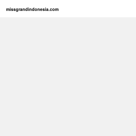
missgrandindonesia.com