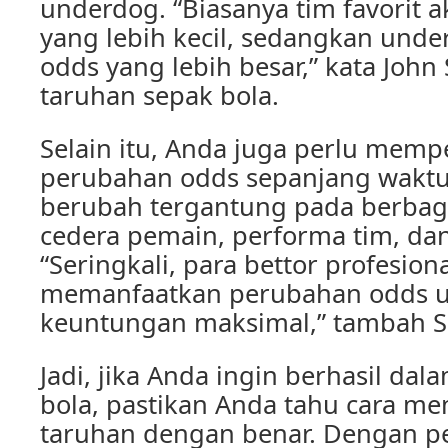
underdog. “Biasanya tim favorit 
yang lebih kecil, sedangkan unde
odds yang lebih besar,” kata John 
taruhan sepak bola.
Selain itu, Anda juga perlu memp
perubahan odds sepanjang waktu
berubah tergantung pada berbagai
cedera pemain, performa tim, dan
“Seringkali, para bettor profesion
memanfaatkan perubahan odds 
keuntungan maksimal,” tambah S
Jadi, jika Anda ingin berhasil da
bola, pastikan Anda tahu cara m
taruhan dengan benar. Dengan 