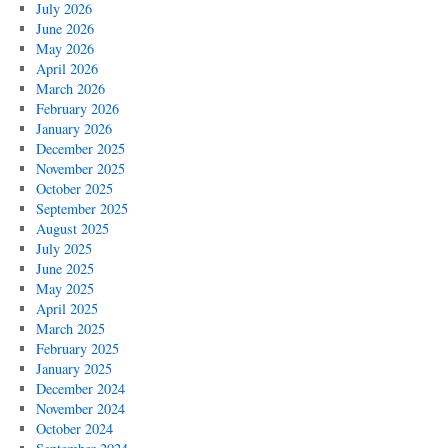
July 2026
June 2026
May 2026
April 2026
March 2026
February 2026
January 2026
December 2025
November 2025
October 2025
September 2025
August 2025
July 2025
June 2025
May 2025
April 2025
March 2025
February 2025
January 2025
December 2024
November 2024
October 2024