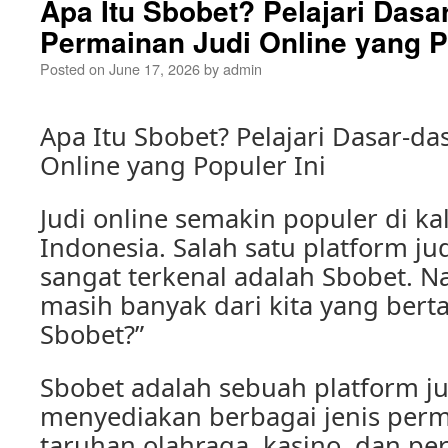
Apa Itu Sbobet? Pelajari Dasa
Permainan Judi Online yang P
Posted on
June 17, 2026
by
admin
Apa Itu Sbobet? Pelajari Dasar-da
Online yang Populer Ini
Judi online semakin populer di k
Indonesia. Salah satu platform ju
sangat terkenal adalah Sbobet. 
masih banyak dari kita yang berta
Sbobet?”
Sbobet adalah sebuah platform ju
menyediakan berbagai jenis perm
taruhan olahraga, kasino, dan pe