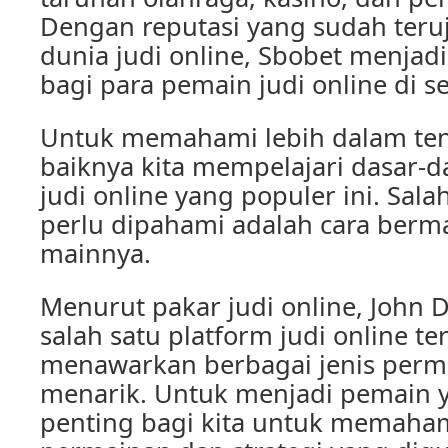
Dengan reputasi yang sudah teruj
dunia judi online, Sbobet menjadi
bagi para pemain judi online di s
Untuk memahami lebih dalam ten
baiknya kita mempelajari dasar-
judi online yang populer ini. Sala
perlu dipahami adalah cara berm
mainnya.
Menurut pakar judi online, John 
salah satu platform judi online te
menawarkan berbagai jenis perm
menarik. Untuk menjadi pemain y
penting bagi kita untuk memaham