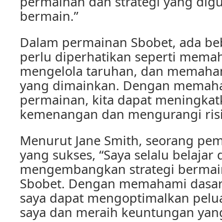
permainan dan strategi yang di
bermain.”
Dalam permainan Sbobet, ada be
perlu diperhatikan seperti mema
mengelola taruhan, dan memaham
yang dimainkan. Dengan memaha
permainan, kita dapat meningka
kemenangan dan mengurangi risi
Menurut Jane Smith, seorang pema
yang sukses, “Saya selalu belajar 
mengembangkan strategi bermai
Sbobet. Dengan memahami dasar
saya dapat mengoptimalkan pel
saya dan meraih keuntungan yang 